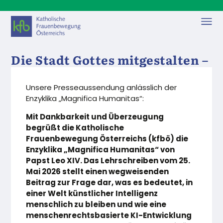
Die Stadt Gottes mitgestalten –
kfbö begrüßt Enzyklika
„Magnifica Humanitas“
Unsere Presseaussendung anlässlich der
Enzyklika „Magnifica Humanitas“:
ALLGEMEIN
28. MAI, 2026
Mit Dankbarkeit und Überzeugung
begrüßt die Katholische
Frauenbewegung Österreichs (kfbö) die
Enzyklika „Magnifica Humanitas“ von
Papst Leo XIV. Das Lehrschreiben vom 25.
Mai 2026 stellt einen wegweisenden
Beitrag zur Frage dar, was es bedeutet, in
einer Welt künstlicher Intelligenz
menschlich zu bleiben und wie eine
menschenrechtsbasierte KI-Entwicklung