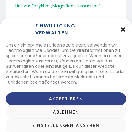
Link zur Enzyklika „Magnifica Humanitas“.
EINWILLIGUNG
DIESEN BEITRAG TEILEN
VERWALTEN
Um dir ein optimales Erlebnis zu bieten, verwenden wir
Technologien wie Cookies, um Geräteinformationen zu
speichern und/oder darauf zuzugreifen. Wenn du diesen
Technologien zustimmst, können wir Daten wie das
Surfverhalten oder eindeutige IDs auf dieser Website
verarbeiten. Wenn du deine Einwilligung nicht erteilst oder
Katholische Frauenbewegung Österreichs
zurückziehst, können bestimmte Merkmale und
Katholische Frauenbewegung Österreichs
Funktionen beeinträchtigt werden.
A-1010 Wien, Spiegelgasse 3/2/7
Tel.:
+43 1 51 611 1630
Mail:
office@kfb.at
AKZEPTIEREN
ZVR-Nr.: 743627551
ABLEHNEN
Folgen Sie uns in den sozialen Medien!
EINSTELLUNGEN ANSEHEN
Datenschutz
Impressum
© Katholische Frauenbewegung Österreichs 2026