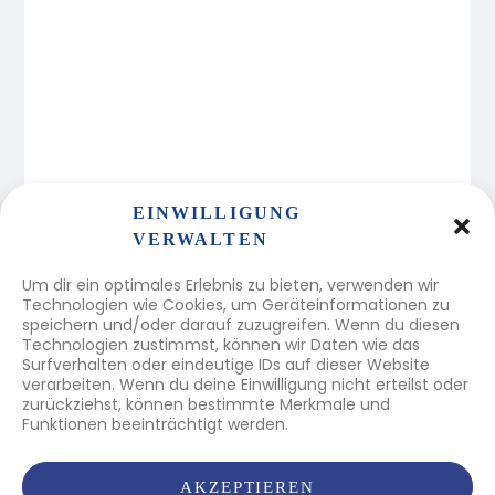
EINWILLIGUNG
VERWALTEN
DIESEN BEITRAG TEILEN
Um dir ein optimales Erlebnis zu bieten, verwenden wir
Technologien wie Cookies, um Geräteinformationen zu
speichern und/oder darauf zuzugreifen. Wenn du diesen
Technologien zustimmst, können wir Daten wie das
Surfverhalten oder eindeutige IDs auf dieser Website
verarbeiten. Wenn du deine Einwilligung nicht erteilst oder
zurückziehst, können bestimmte Merkmale und
Katholische Frauenbewegung Österreichs
Funktionen beeinträchtigt werden.
Katholische Frauenbewegung Österreichs
A-1010 Wien, Spiegelgasse 3/2/7
Tel.:
+43 1 51 611 1630
AKZEPTIEREN