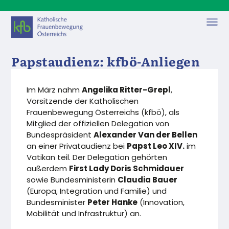
Papstaudienz: kfbö-Anliegen
auf internationaler Ebene
eingebracht
Im März nahm
Angelika Ritter-Grepl
,
Vorsitzende der Katholischen
AKTUELLES
24. MÄRZ, 2026
Frauenbewegung Österreichs (kfbö), als
Mitglied der offiziellen Delegation von
Bundespräsident
Alexander Van der Bellen
an einer Privataudienz bei
Papst Leo XIV.
im
Vatikan teil. Der Delegation gehörten
außerdem
First Lady Doris Schmidauer
sowie Bundesministerin
Claudia Bauer
(Europa, Integration und Familie) und
Bundesminister
Peter Hanke
(Innovation,
Mobilität und Infrastruktur) an.